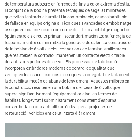
de temperatura subzero en l'arrencada fins a calor extrema d'estiu.
El conjunt de la bobina presenta tècniques de segellat millorades
que eviten l'entrada d'humitat i la contaminació, causes habituals
de fallada en equips originals. Tècniques avançades d'embobinatge
asseguren una col·locació uniforme del fil i un acoblatge magnètic
òptim entre els circuits primari i secundari, maximitzant l'energia de
l'espurna mentre es minimitza la generació de calor. La construcció
de la bobina de 6 volts inclou connexions de terminals millorades
que resisteixen la corrosió i mantenen un contacte elèctric fiable
durant llargs períodes de servei. Els processos de fabricació
incorporen estàndards moderns de control de qualitat que
verifiquen les especificacions elèctriques, la integritat de l'aïllament i
la durabilitat mecànica abans de l'enviament. Aquestes millores en
la construcció resulten en una bobina d'encesa de 6 volts que
supera significativament l'equipament original en termes de
fiabilitat, longevitat i subministrament consistent d'espurna,
convertint-la en una actualització ideal per a projectes de
restauració i vehicles antics utilitzats diàriament.