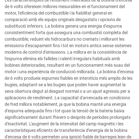
Les característiques de rendiment millorades de la bobina d'encesa
de 6 volts ofereixen millores mesurables en el funcionament del
motor, l'eficiència del combustible i la fiabilitat general en
comparació amb els equips originals desgastats i opcions de
substitució inferiors. La bobina genera una energia d'espurna
consistentment forta que assegura una combustió completa del
combustible, reduint els hidrocarburs no cremats i millorant les
emissions d'escapament fins i tot en motors antics sense sistemes
moderns de control d'emissions. La millora en la consistència de
l'espurna elimina els fallides i ralentí irregulars habituals amb
bobines deteriorades, resultant en un funcionament més suau del
motor i una experiència de conducció millorada. La bobina d'encesa
de 6 volts produeix espurnes fiables en intersticis més amplis de les
bugies, adaptant-se a les bugies que poden haver augmentat la
seva obertura degut al desgast normal o a un ajust agressiu per a
aplicacions de rendiment. La capacitat d'arrencada en condicions
de fred millora notablement, ja que la bobina manté una energia
d'espurna adequada fins i tot quan la tensió de la bateria baixa
significativament durant l'hivern o després de períodes prolongats
d'inactivitat. L'augment de la intensitat del camp magnètic i les
característiques eficients de transferència d'energia de la bobina
d'encesa de 6 volts permeten una ignició fiable de barreges lean de