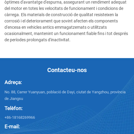
òptimes d'avantatge d'espurna, assegurant un rendiment adequat
del motor en totes les velocitats de funcionament i condicions de
càrrega. Els materials de construcció de qualitat resisteixen la
corrosió i el deteriorament que sovint afecten els components
d'encesa en vehicles antics emmagatzemats o utilitzats
ocasionalment, mantenint un funcionament fiable fins i tot després
de períodes prolongats d'inactivitat.
Contacteu-nos
Adreça:
No. 88, Carrer Yuanyuan, població de Dayi, ciutat de Yangzhou, província
de Jiangsu
Telèfon:
+86-18168269966
E-mail: