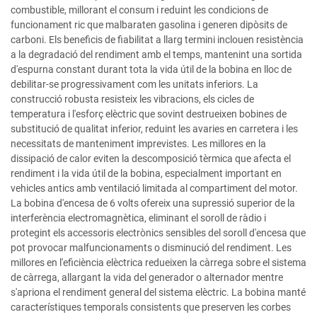
combustible, millorant el consum i reduint les condicions de
funcionament ric que malbaraten gasolina i generen dipòsits de
carboni. Els beneficis de fiabilitat a llarg termini inclouen resistència
a la degradació del rendiment amb el temps, mantenint una sortida
d'espurna constant durant tota la vida útil de la bobina en lloc de
debilitar-se progressivament com les unitats inferiors. La
construcció robusta resisteix les vibracions, els cicles de
temperatura i l'esforç elèctric que sovint destrueixen bobines de
substitució de qualitat inferior, reduint les avaries en carretera i les
necessitats de manteniment imprevistes. Les millores en la
dissipació de calor eviten la descomposició tèrmica que afecta el
rendiment i la vida útil de la bobina, especialment important en
vehicles antics amb ventilació limitada al compartiment del motor.
La bobina d'encesa de 6 volts ofereix una supressió superior de la
interferència electromagnètica, eliminant el soroll de ràdio i
protegint els accessoris electrònics sensibles del soroll d'encesa que
pot provocar malfuncionaments o disminució del rendiment. Les
millores en l'eficiència elèctrica redueixen la càrrega sobre el sistema
de càrrega, allargant la vida del generador o alternador mentre
s'apriona el rendiment general del sistema elèctric. La bobina manté
característiques temporals consistents que preserven les corbes