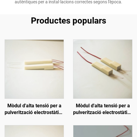
autèntiques per a instal·lacions correctes segons l'època.
Productes populars
Mòdul d'alta tensió per a
Mòdul d'alta tensió per a
pulverització electrostàtica
pulverització electrostàtica
KCI 1688A
KM-2-12V