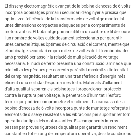
El disseny electromagnètic avançat de la bobina d'encesa de 6 volts
incorpora bobinatges primari i secundari d'enginyeria precisa que
optimitzen l'eficiència de la transformació de voltatge mantenint
unes dimensions compactes adequades per a compartiments de
motors antics. El bobinatge primari utilitza un calibre de fil de coure
i un nombre de voltes cuidadosament seleccionats per garantir
unes característiques òptimes de circulació del corrent, mentre que
el bobinatge secundari empra milers de voltes de fil fi embobinades
amb precisió per assolir la relació de multiplicació de voltatge
necessària. El nucli de ferro presenta una construcció laminada que
minimitza les pèrdues per corrents paràsits i maximitza l'intensitat
del camp magnètic, resultant en una transferència d'energia més
eficient i una sortida d'espurna més forta. Materials d'aïllament
d'alta qualitat separen els bobinatges i proporcionen protecció
contra la ruptura per voltatge, la penetració d'humitat i l'esforç
tèrmic que podrien comprometre el rendiment. La carcassa de la
bobina d'encesa de 6 volts incorpora punts de muntatge reforçats i
elements de disseny resistents a les vibracions per suportar l'entorn
operatiu dur típic dels motors antics. Els components interns
passen per proves riguroses de qualitat per garantir un rendiment
constant en tot el rang de temperatura operativa, des de condicions