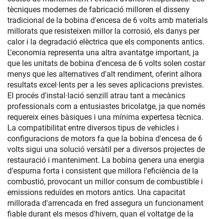
tècniques modernes de fabricació milloren el disseny
tradicional de la bobina d'encesa de 6 volts amb materials
millorats que resisteixen millor la corrosió, els danys per
calor i la degradació elèctrica que els components antics.
L'economia representa una altra avantatge important, ja
que les unitats de bobina d'encesa de 6 volts solen costar
menys que les alternatives d'alt rendiment, oferint alhora
resultats excel·lents per a les seves aplicacions previstes.
El procés d'instal·lació senzill atrau tant a mecànics
professionals com a entusiastes bricolatge, ja que només
requereix eines bàsiques i una mínima expertesa tècnica.
La compatibilitat entre diversos tipus de vehicles i
configuracions de motors fa que la bobina d'encesa de 6
volts sigui una solució versàtil per a diversos projectes de
restauració i manteniment. La bobina genera una energia
d'espurna forta i consistent que millora l'eficiència de la
combustió, provocant un millor consum de combustible i
emissions reduïdes en motors antics. Una capacitat
millorada d'arrencada en fred assegura un funcionament
fiable durant els mesos d'hivern, quan el voltatge de la