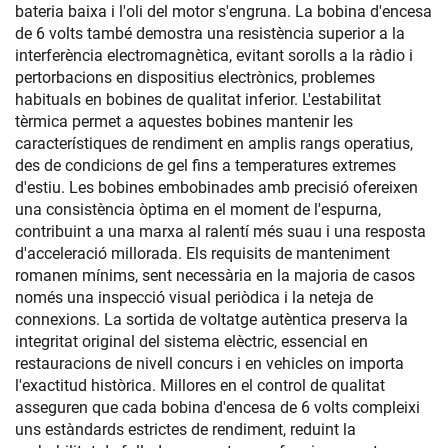
bateria baixa i l'oli del motor s'engruna. La bobina d'encesa
de 6 volts també demostra una resistència superior a la
interferència electromagnètica, evitant sorolls a la ràdio i
pertorbacions en dispositius electrònics, problemes
habituals en bobines de qualitat inferior. L'estabilitat
tèrmica permet a aquestes bobines mantenir les
característiques de rendiment en amplis rangs operatius,
des de condicions de gel fins a temperatures extremes
d'estiu. Les bobines embobinades amb precisió ofereixen
una consistència òptima en el moment de l'espurna,
contribuint a una marxa al ralentí més suau i una resposta
d'acceleració millorada. Els requisits de manteniment
romanen mínims, sent necessària en la majoria de casos
només una inspecció visual periòdica i la neteja de
connexions. La sortida de voltatge autèntica preserva la
integritat original del sistema elèctric, essencial en
restauracions de nivell concurs i en vehicles on importa
l'exactitud històrica. Millores en el control de qualitat
asseguren que cada bobina d'encesa de 6 volts compleixi
uns estàndards estrictes de rendiment, reduint la