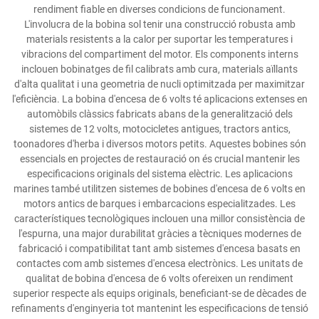
rendiment fiable en diverses condicions de funcionament.
L'involucra de la bobina sol tenir una construcció robusta amb
materials resistents a la calor per suportar les temperatures i
vibracions del compartiment del motor. Els components interns
inclouen bobinatges de fil calibrats amb cura, materials aïllants
d'alta qualitat i una geometria de nucli optimitzada per maximitzar
l'eficiència. La bobina d'encesa de 6 volts té aplicacions extenses en
automòbils clàssics fabricats abans de la generalització dels
sistemes de 12 volts, motocicletes antigues, tractors antics,
toonadores d'herba i diversos motors petits. Aquestes bobines són
essencials en projectes de restauració on és crucial mantenir les
especificacions originals del sistema elèctric. Les aplicacions
marines també utilitzen sistemes de bobines d'encesa de 6 volts en
motors antics de barques i embarcacions especialitzades. Les
característiques tecnològiques inclouen una millor consistència de
l'espurna, una major durabilitat gràcies a tècniques modernes de
fabricació i compatibilitat tant amb sistemes d'encesa basats en
contactes com amb sistemes d'encesa electrònics. Les unitats de
qualitat de bobina d'encesa de 6 volts ofereixen un rendiment
superior respecte als equips originals, beneficiant-se de dècades de
refinaments d'enginyeria tot mantenint les especificacions de tensió