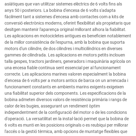
asiàtiques que van utilitzar sistemes elèctrics de 6 volts fins als
anys 50 i posteriors. La bobina d'encesa de 6 volts s'adapta
fàcilment tant a sistemes d'encesa amb contactes com a kits de
conversió electrònics moderns, oferint flexibilitat als propietaris que
desitgen mantenir l'aparença original millorant alhora la fiabilitat.
Les aplicacions en motocicletes antigues es beneficien notablement
de la millor consistència de l'espurna, amb la bobina que suporta
motors d'un cilindre, de dos cilindres i multicilíndrics en diverses
gammes de cilindrada. Les aplicacions en motors petits inclouen
talla gespes, tractors jardiners, generadors i maquinària agrícola on
una encesa fiable continua sent essencial per al funcionament
correcte. Les aplicacions marines valoren especialment la bobina
d'encesa de 6 volts per a motors antics de barca on un arrencada i
funcionament constants en ambients marins exigents exigeixen
una fiabilitat superior dels components. Les especificacions de la
bobina admeten diversos valors de resistència primària i rangs de
calor de les bugies, assegurant un rendiment òptim
independentment de la configuració del motor o de les condicions
d'operació. La versatilitat en la instal·lació permet que la bobina de
6 volts es munti en les posicions originals o es reubiqui per millorar
l'accés o la gestió tèrmica, amb opcions de muntatge flexibles que