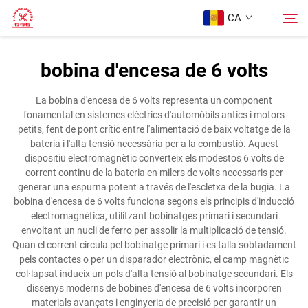
CA
bobina d'encesa de 6 volts
Pàgina Principal
Cerca
La bobina d'encesa de 6 volts representa un component
fonamental en sistemes elèctrics d'automòbils antics i motors
Productes
petits, fent de pont crític entre l'alimentació de baix voltatge de la
bateria i l'alta tensió necessària per a la combustió. Aquest
dispositiu electromagnètic converteix els modestos 6 volts de
Sobre Nosaltres
corrent continu de la bateria en milers de volts necessaris per
generar una espurna potent a través de l'escletxa de la bugia. La
bobina d'encesa de 6 volts funciona segons els principis d'inducció
Casos
electromagnètica, utilitzant bobinatges primari i secundari
envoltant un nucli de ferro per assolir la multiplicació de tensió.
Quan el corrent circula pel bobinatge primari i es talla sobtadament
Contacte
pels contactes o per un disparador electrònic, el camp magnètic
col·lapsat indueix un pols d'alta tensió al bobinatge secundari. Els
dissenys moderns de bobines d'encesa de 6 volts incorporen
materials avançats i enginyeria de precisió per garantir un