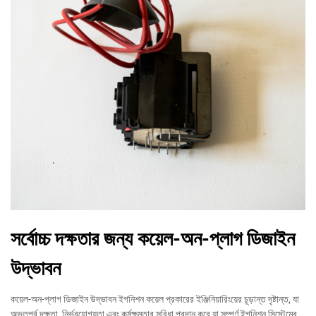
সর্বোচ্চ দক্ষতার জন্য কয়েল-অন-প্লাগ ডিজাইন
উদ্ভাবন
কয়েল-অন-প্লাগ ডিজাইন উদ্ভাবন ইগনিশন কয়েল প্রকারের ইঞ্জিনিয়ারিংয়ের চূড়ান্ত দৃষ্টান্ত, যা
অভূতপূর্ব দক্ষতা, নির্ভরযোগ্যতা এবং কর্মক্ষমতার সুবিধা প্রদান করে যা সম্পূর্ণ ইগনিশন সিস্টেমের