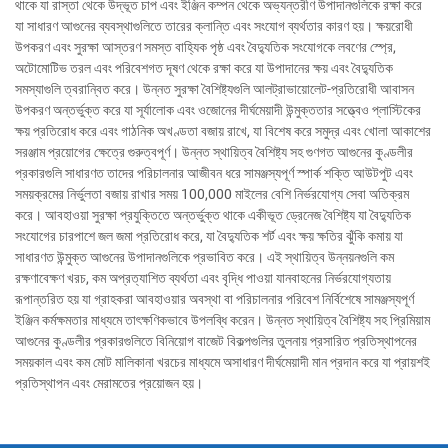
থাকে যা রাস্তা থেকে উদ্ভূত চাপ এবং ইঞ্জিন কম্পন থেকে অভ্যন্তরীণ উপাদানগুলিকে রক্ষা করে
যা সাধারণ আগুনের ব্যবস্থাগুলিতে তারের ক্লান্তি এবং সংযোগ ব্যর্থতার কারণ হয়। ক্ষয়রোধী
উপকরণ এবং সুরক্ষা আস্তরণ সমস্ত বাহ্যিক পৃষ্ঠ এবং বৈদ্যুতিক সংযোগকে লবণের স্প্রে,
অটোমোটিভ তরল এবং পরিবেশগত দূষণ থেকে রক্ষা করে যা উপাদানের ক্ষয় এবং বৈদ্যুতিক
সমস্যাগুলি ত্বরান্বিত করে। উন্নত সুরক্ষা বৈশিষ্ট্যগুলি আলট্রাভায়োলেট-প্রতিরোধী আবাসন
উপকরণ অন্তর্ভুক্ত করে যা সূর্যালোক এবং ওজোনের দীর্ঘমেয়াদী উন্মুক্ততার সত্ত্বেও প্লাস্টিকের
ক্ষয় প্রতিরোধ করে এবং গাঠনিক অখণ্ডতা বজায় রাখে, যা বিশেষ করে সমুদ্র এবং খোলা আকাশের
সরঞ্জাম প্রয়োগের ক্ষেত্রে গুরুত্বপূর্ণ। উন্নত স্থায়িত্ব বৈশিষ্ট্য সহ গুণগত আগুনের কুণ্ডলীর
প্রকারগুলি সাধারণত তাদের পরিচালনার আজীবন ধরে সামঞ্জস্যপূর্ণ স্পার্ক শক্তি আউটপুট এবং
সময়ক্রমের নির্ভুলতা বজায় রাখার সময় 100,000 মাইলের বেশি নির্ভরযোগ্য সেবা অতিক্রম
করে। আবহাওয়া সুরক্ষা প্রযুক্তিতে অন্তর্ভুক্ত থাকে একীভূত ড্রেনেজ বৈশিষ্ট্য যা বৈদ্যুতিক
সংযোগের চারপাশে জল জমা প্রতিরোধ করে, যা বৈদ্যুতিক শর্ট এবং ক্ষয় ক্ষতির ঝুঁকি কমায় যা
সাধারণত উন্মুক্ত আগুনের উপাদানগুলিকে প্রভাবিত করে। এই স্থায়িত্ব উন্নয়নগুলি কম
রক্ষণাবেক্ষণ খরচ, কম অপ্রত্যাশিত ব্যর্থতা এবং বৃদ্ধি পাওয়া যানবাহনের নির্ভরযোগ্যতায়
রূপান্তরিত হয় যা গ্রাহকরা আবহাওয়ার অবস্থা বা পরিচালনার পরিবেশ নির্বিশেষে সামঞ্জস্যপূর্ণ
ইঞ্জিন কর্মক্ষমতার মাধ্যমে তাৎক্ষণিকভাবে উপলব্ধি করেন। উন্নত স্থায়িত্ব বৈশিষ্ট্য সহ প্রিমিয়াম
আগুনের কুণ্ডলীর প্রকারগুলিতে বিনিয়োগ বাজেট বিকল্পগুলির তুলনায় প্রসারিত প্রতিস্থাপনের
সময়কাল এবং কম মোট মালিকানা খরচের মাধ্যমে অসাধারণ দীর্ঘমেয়াদী মান প্রদান করে যা প্রায়শই
প্রতিস্থাপন এবং মেরামতের প্রয়োজন হয়।