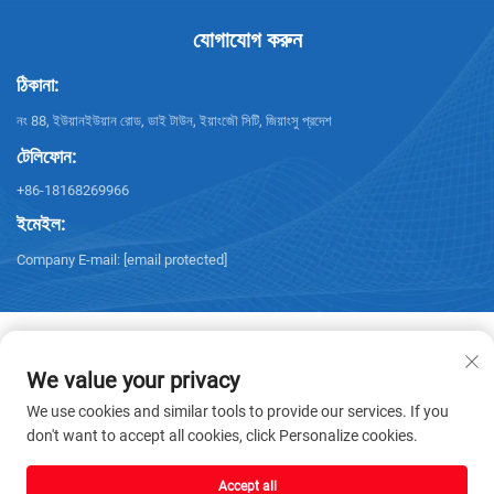
যোগাযোগ করুন
ঠিকানা:
নং 88, ইউয়ানইউয়ান রোড, ডাই টাউন, ইয়াংজৌ সিটি, জিয়াংসু প্রদেশ
টেলিফোন:
+86-18168269966
ইমেইল:
Company E-mail:
[email protected]
We value your privacy
কপিরাইট © 2025 ইয়াংজৌ স্যানশিং টেকনোলজি কোং, লিমিটেড। সমস্ত অধিকার সংরক্ষিত। -
We use cookies and similar tools to provide our services. If you
গোপনীয়তা নীতি
don't want to accept all cookies, click Personalize cookies.
Accept all