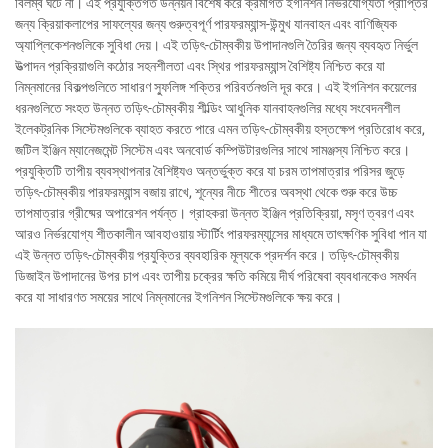
বিলম্ব ঘটে না। এই প্রযুক্তিগত উন্নয়ন বিশেষ করে ক্রমাগত ইগনিশন নির্ভরযোগ্যতা প্রাপ্তির
জন্য ক্রিয়াকলাপের সাফল্যের জন্য গুরুত্বপূর্ণ পারফরম্যান্স-উন্মুখ যানবাহন এবং বাণিজ্যিক
অ্যাপ্লিকেশনগুলিকে সুবিধা দেয়। এই তড়িৎ-চৌম্বকীয় উপাদানগুলি তৈরির জন্য ব্যবহৃত নির্ভুল
উত্পাদন প্রক্রিয়াগুলি কঠোর সহনশীলতা এবং স্থির পারফরম্যান্স বৈশিষ্ট্য নিশ্চিত করে যা
নিম্নমানের বিকল্পগুলিতে সাধারণ স্ফুলিঙ্গ শক্তির পরিবর্তনগুলি দূর করে। এই ইগনিশন কয়েলের
ধরনগুলিতে সংহত উন্নত তড়িৎ-চৌম্বকীয় শীল্ডিং আধুনিক যানবাহনগুলির মধ্যে সংবেদনশীল
ইলেকট্রনিক সিস্টেমগুলিকে ব্যাহত করতে পারে এমন তড়িৎ-চৌম্বকীয় হস্তক্ষেপ প্রতিরোধ করে,
জটিল ইঞ্জিন ম্যানেজমেন্ট সিস্টেম এবং অনবোর্ড কম্পিউটারগুলির সাথে সামঞ্জস্য নিশ্চিত করে।
প্রযুক্তিটি তাপীয় ব্যবস্থাপনার বৈশিষ্ট্যও অন্তর্ভুক্ত করে যা চরম তাপমাত্রার পরিসর জুড়ে
তড়িৎ-চৌম্বকীয় পারফরম্যান্স বজায় রাখে, শূন্যের নীচে শীতের অবস্থা থেকে শুরু করে উচ্চ
তাপমাত্রার গ্রীষ্মের অপারেশন পর্যন্ত। গ্রাহকরা উন্নত ইঞ্জিন প্রতিক্রিয়া, মসৃণ ত্বরণ এবং
আরও নির্ভরযোগ্য শীতকালীন আবহাওয়ায় স্টার্টিং পারফরম্যান্সের মাধ্যমে তাৎক্ষণিক সুবিধা পান যা
এই উন্নত তড়িৎ-চৌম্বকীয় প্রযুক্তির ব্যবহারিক মূল্যকে প্রদর্শন করে। তড়িৎ-চৌম্বকীয়
ডিজাইন উপাদানের উপর চাপ এবং তাপীয় চক্রের ক্ষতি কমিয়ে দীর্ঘ পরিষেবা ব্যবধানকেও সমর্থন
করে যা সাধারণত সময়ের সাথে নিম্নমানের ইগনিশন সিস্টেমগুলিকে ক্ষয় করে।