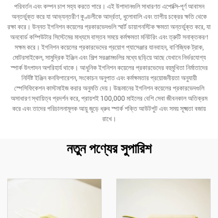
পরিবর্তন এবং কম্পন চাপ সহ্য করতে পারে। এই উপাদানগুলি সাধারণত এপোক্সি-পূর্ণ আবাসন
অন্তর্ভুক্ত করে যা আভ্যন্তরীণ কুণ্ডলীকে আর্দ্রতা, ধুলোবালি এবং তাপীয় চক্রের ক্ষতি থেকে
রক্ষা করে। উন্নত ইগনিশন কয়েলের প্রকারভেদগুলি স্মার্ট ডায়াগনস্টিক ক্ষমতা অন্তর্ভুক্ত করে, যা
অনবোর্ড কম্পিউটার সিস্টেমের মাধ্যমে বাস্তব সময়ে কর্মক্ষমতা মনিটরিং এবং ত্রুটি সনাক্তকরণ
সক্ষম করে। ইগনিশন কয়েলের প্রকারভেদের প্রয়োগ প্যাসেঞ্জার যানবাহন, বাণিজ্যিক ট্রাক,
মোটরসাইকেল, সামুদ্রিক ইঞ্জিন এবং শিল্প সরঞ্জামগুলির মধ্যে ছড়িয়ে আছে যেখানে নির্ভরযোগ্য
স্পার্ক উৎপাদন অপরিহার্য থাকে। আধুনিক ইগনিশন কয়েলের প্রকারভেদের বহুমুখিতা নির্মাতাদের
নির্দিষ্ট ইঞ্জিন কনফিগারেশন, সংকোচন অনুপাত এবং কর্মক্ষমতার প্রয়োজনীয়তা অনুযায়ী
স্পেসিফিকেশন কাস্টমাইজ করার অনুমতি দেয়। উচ্চমানের ইগনিশন কয়েলের প্রকারভেদগুলি
অসাধারণ স্থায়িত্ব প্রদর্শন করে, প্রায়শই 100,000 মাইলের বেশি সেবা জীবনকাল অতিক্রম
করে এবং তাদের পরিচালনামূলক আয়ু জুড়ে ধ্রুব স্পার্ক শক্তি আউটপুট এবং সময় সূক্ষ্মতা বজায়
রাখে।
নতুন পণ্যের সুপারিশ