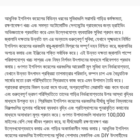
আধুনিক ইগনিশন কয়েলের বিভিন্ন ধরনের সুবিধাগুলি সরাসরি গাড়ির কর্মক্ষমতা,
রক্ষণাবেক্ষণ খরচ এবং সমস্ত অটোমোটিভ সেগমেন্টের গ্রাহকদের জন্য ড্রাইভিং
অভিজ্ঞতাকে প্রভাবিত করে এমন উল্লেখযোগ্য ব্যবহারিক সুবিধা প্রদান করে।
জ্বালানি দক্ষতার উন্নতি হল এর অন্যতম গুরুত্বপূর্ণ সুবিধা, যেখানে সূক্ষ্মভাবে নির্মিত
ইগনিশন কয়েলের ধরনগুলি বায়ু-জ্বালানি মিশ্রণের সম্পূর্ণ দহন নিশ্চিত করে, জ্বালানির
অপচয় কমায় এবং ইঞ্জিনের শক্তি সর্বাধিক করে। এই উন্নত দক্ষতা জ্বালানি পাম্পে
পরিমাপযোগ্য খরচ সাশ্রয় এবং নিম্ন নির্গমন উৎপাদনের মাধ্যমে পরিবেশগত প্রভাব
কমায়। গুণগত ইগনিশন কয়েলের ধরনগুলির আরেকটি মূল সুবিধা হল নির্ভরযোগ্যতা,
যেখানে উন্নত উৎপাদন প্রক্রিয়া তাপমাত্রার পরিবর্তন, কম্পন চাপ এবং বৈদ্যুতিক
সার্জের মতো চরম পরিস্থিতিতে স্থিরভাবে কাজ করে এমন উপাদান তৈরি করে।
গ্রাহকরা রাস্তায় বিকল হওয়া কমে যাওয়া, অপ্রত্যাশিত মেরামতি খরচ কমে যাওয়া
এবং গুরুত্বপূর্ণ ভ্রমণ পরিস্থিতিতে তাদের গাড়ির নির্ভরযোগ্যতার উপর আস্থা বৃদ্ধির
মাধ্যমে উপকৃত হন। প্রিমিয়াম ইগনিশন কয়েলের ধরনগুলির দীর্ঘায়ু সুবিধা নিম্নমানের
বিকল্পগুলির তুলনায় পরিষেবা ব্যবধান বৃদ্ধি এবং প্রতিস্থাপনের পুনরাবৃত্তি কমানোর
মাধ্যমে অসাধারণ মূল্য প্রদান করে। গুণগত উপাদানগুলি সাধারণত 100,000
মাইলের বেশি সেবা জীবন প্রদান করে, যা দীর্ঘমেয়াদী রক্ষণাবেক্ষণ খরচ
উল্লেখযোগ্যভাবে কমায় এবং গাড়ির অকার্যকালীন সময় কমায়। আধুনিক ইগনিশন
কয়েলের ধরনগুলির ইনস্টলেশনের সুবিধা পেশাদার মেকানিক এবং DIY উৎসাহীদের