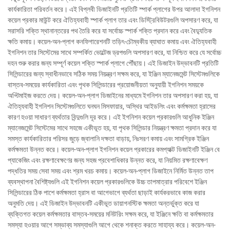
কার্যকারিতা পরিবর্তন করে। এই বিপ্লবী ডিজাইনটি প্রতিটি স্পার্ক প্লাগের উপর আলাদা ইগনিশন
কয়েল প্রকার মাউন্ট করে ঐতিহ্যবাহী স্পার্ক প্লাগ তার এবং ডিস্ট্রিবিউটরগুলি অপসারণ করে, যা
সরাসরি শক্তি স্থানান্তরের পথ তৈরি করে যা সর্বোচ্চ স্পার্ক শক্তি প্রদান করে এবং বৈদ্যুতিক
ক্ষতি কমায়। কয়েল-অন-প্লাগ কনফিগারেশনটি তড়িৎ-চৌম্বকীয় ব্যাঘাত কমায় এবং ঐতিহ্যবাহী
ইগনিশন তার সিস্টেমের সাথে সম্পর্কিত ভোল্টেজ ড্রপগুলি অপসারণ করে, যা নিশ্চিত করে যে সর্বোচ্চ
দহন শুরু করার জন্য সম্পূর্ণ কয়েল শক্তি স্পার্ক প্লাগে পৌঁছায়। এই ডিজাইন উদ্ভাবনটি প্রতিটি
সিলিন্ডারের জন্য স্বাধীনভাবে সঠিক সময় নিয়ন্ত্রণ সক্ষম করে, যা ইঞ্জিন ম্যানেজমেন্ট সিস্টেমগুলিকে
বাস্তব-সময়ের কার্যকারিতা এবং পৃথক সিলিন্ডারের প্রয়োজনীয়তা অনুযায়ী ইগনিশন সময়কে
অপ্টিমাইজ করতে দেয়। কয়েল-অন-প্লাগ ডিজাইনের মাধ্যমে ইগনিশন তার অপসারণ করা হয়, যা
ঐতিহ্যবাহী ইগনিশন সিস্টেমগুলিতে ঘনঘন মিসফায়ার, অস্থির আইডলিং এবং কর্মক্ষমতা হ্রাসের
কারণ হওয়া সাধারণ ব্যর্থতার বিন্দুগুলি দূর করে। এই ইগনিশন কয়েল প্রকারগুলি আধুনিক ইঞ্জিন
ম্যানেজমেন্ট সিস্টেমের সাথে সহজে একীভূত হয়, যা পৃথক সিলিন্ডার নিয়ন্ত্রণ ক্ষমতা প্রদান করে যা
সমস্ত কার্যকারিতার পরিসর জুড়ে জ্বালানি দক্ষতা বাড়ায়, নিঃসরণ কমায় এবং সামগ্রিক ইঞ্জিন
কর্মক্ষমতা উন্নত করে। কয়েল-অন-প্লাগ ইগনিশন কয়েল প্রকারের কমপ্যাক্ট ডিজাইনটি ইঞ্জিন বে
প্যাকেজিং এবং রক্ষণাবেক্ষণের জন্য সহজ প্রবেশাধিকার উন্নত করে, যা নিয়মিত রক্ষণাবেক্ষণ
পদ্ধতির সময় সেবা সময় এবং শ্রম খরচ কমায়। কয়েল-অন-প্লাগ ডিজাইনে নির্মিত উন্নত তাপ
ব্যবস্থাপনা বৈশিষ্ট্যগুলি এই ইগনিশন কয়েল প্রকারগুলিকে উচ্চ তাপমাত্রার পরিবেশে ইঞ্জিন
সিলিন্ডারের ঠিক পাশে কর্মক্ষমতা হ্রাস বা আগেভাগে ব্যর্থতা ছাড়াই কার্যকরভাবে কাজ করার
অনুমতি দেয়। এই ডিজাইন উদ্ভাবনটি একীভূত ডায়াগনস্টিক ক্ষমতা অন্তর্ভুক্ত করে যা
ব্যক্তিগত কয়েল কর্মক্ষমতার বাস্তব-সময়ের মনিটরিং সক্ষম করে, যা ইঞ্জিনে ক্ষতি বা কর্মক্ষমতার
সমস্যা হওয়ার আগে সম্ভাব্য সমস্যাগুলি আগে থেকে শনাক্ত করতে সাহায্য করে। কয়েল-অন-