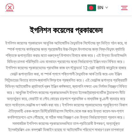
BN
ইগনিশন কয়েলের প্রকারভেদ
প্রথম পৃষ্ঠা
অনুসন্ধান
ইগনিশন কয়েলের প্রকারভেদ আধুনিক অটোমোটিভ বৈদ্যুতিক সিস্টেমের মূল ভিত্তি গঠন করে, যা
স্পার্ক প্লাগের কার্যক্রমের জন্য প্রয়োজনীয় উচ্চ-বিদ্যুৎ উৎপাদনের জন্য নিম্ন-বিদ্যুৎ ব্যাটারি
পণ্য
শক্তিকে রূপান্তরিত করার মতো গুরুত্বপূর্ণ উপাদান হিসাবে কাজ করে। এই উন্নত ডিভাইসগুলি
বিভিন্ন চালনা পরিস্থিতি এবং যানবাহন প্রয়োগের মধ্যে নির্ভরযোগ্য ইঞ্জিন দহন নিশ্চিত করে।
ইগনিশন কয়েলের প্রকারভেদের প্রাথমিক কাজ হল স্ট্যান্ডার্ড 12-ভোল্ট ব্যাটারি কারেন্টকে হাজার
আমাদের সম্পর্কে
ভোল্টে রূপান্তরিত করা, যা স্পার্ক প্লাগে শক্তিশালী বৈদ্যুতিক আর্ক তৈরি করে এবং ইঞ্জিন
সিলিন্ডারের ভিতরে বাতাস-জ্বালানি মিশ্রণকে প্রজ্বলিত করে। এই ভোল্টেজ রূপান্তর প্রক্রিয়াটি
বিভিন্ন অটোমোটিভ প্ল্যাটফর্মে ধ্রুব ইঞ্জিন কর্মক্ষমতা, জ্বালানি দক্ষতা এবং নির্গমন নিয়ন্ত্রণ নিশ্চিত
মামলা
করে। আধুনিক ইগনিশন কয়েলের প্রকারভেদগুলি উন্নত ইলেকট্রোম্যাগনেটিক ইন্ডাকশন নীতি
অন্তর্ভুক্ত করে, ফেরাইট বা লৌহ কোরের চারপাশে প্রাথমিক ও মাধ্যমিক কুণ্ডলী ব্যবহার করে
যাতে সর্বোত্তম ভোল্টেজ গুণ অর্জন করা যায়। ইগনিশন কয়েলের প্রকারভেদের প্রযুক্তিগত বিকাশ
আমাদের সাথে যোগাযোগ করুন
ঐতিহ্যবাহী একক-কয়েল ডিস্ট্রিবিউটরলেস সিস্টেম থেকে শুরু করে উন্নত কয়েল-অন-প্লাগ
কনফিগারেশনে এসে পৌঁছেছে, যা সঠিক সময় নিয়ন্ত্রণ এবং উন্নত নির্ভরযোগ্যতা প্রদান করে।
সমসাময়িক ইগনিশন কয়েলের প্রকারভেদগুলিতে তাপ-প্রতিরোধী উপকরণ, অন্তর্ভুক্ত
ইলেকট্রনিক্স এবং কমপ্যাক্ট ডিজাইন রয়েছে যা অটোমোটিভ পরিবেশে সাধারণ চরম তাপমাত্রা