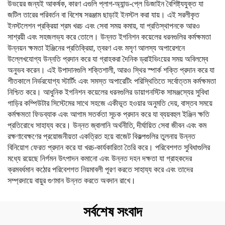
উভয়ের জন্যই আকর্ষক, কারণ এগুলি প্লাগ-অ্যান্ড-প্লে ডিজাইন বৈশিষ্ট্যযুক্ত যা
জটিল তারের পরিবর্তন বা বিশেষ সরঞ্জাম ছাড়াই ইনস্টল করা যায়। এই সরলীকৃত
ইনস্টলেশন প্রক্রিয়া শ্রম খরচ এবং সেবা সময় কমায়, যা প্রতিস্থাপনকে আরও
সাশ্রয়ী এবং সহজলভ্য করে তোলে। উন্নত ইগনিশন কয়েলের ধরনগুলির কর্মক্ষমতা
উন্নয়ন ক্ষমতা ইঞ্জিনের প্রতিক্রিয়া, ত্বরণ এবং মসৃণ আলস্য অপারেশনে
উল্লেখযোগ্য উন্নতি প্রদান করে যা গ্রাহকরা দৈনিক ড্রাইভিংয়ের সময় অবিলম্বে
অনুভব করেন। এই উপাদানগুলি শক্তিশালী, আরও স্থির স্পার্ক শক্তি প্রদান করে যা
শীতকালে নির্ভরযোগ্য স্টার্টিং এবং সমস্ত অপারেটিং পরিস্থিতিতে সর্বোত্তম কর্মক্ষমতা
নিশ্চিত করে। আধুনিক ইগনিশন কয়েলের ধরনগুলির ডায়াগনস্টিক সামঞ্জস্যের সুবিধা
গাড়ির কম্পিউটার সিস্টেমের সাথে সহজে একীভূত হওয়ার অনুমতি দেয়, বাস্তব সময়ে
কর্মক্ষমতা ফিডব্যাক এবং আগাম সতর্কতা সূচক প্রদান করে যা ব্যয়বহুল ইঞ্জিন ক্ষতি
প্রতিরোধে সাহায্য করে। উন্নত জ্বালানি অর্থনীতি, দীর্ঘায়িত সেবা জীবন এবং কম
রক্ষণাবেক্ষণের প্রয়োজনীয়তা একত্রিত হয়ে বাজেট বিকল্পগুলির তুলনায় উন্নত
বিনিয়োগ ফেরত প্রদান করে যা খরচ-কার্যকারিতা তৈরি করে। পরিবেশগত সুবিধাগুলির
মধ্যে রয়েছে নির্গমন উৎপাদন কমানো এবং উন্নত দহন দক্ষতা যা গ্রাহকদের
ক্রমবর্ধমান কঠোর পরিবেশগত নিয়মাবলী পূরণ করতে সাহায্য করে এবং তাদের
সম্প্রদায়ে বায়ুর গুণমান উন্নত করতে অবদান রাখে।
সর্বশেষ সংবাদ