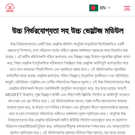
BN
উচ্চ নির্ভরযোগ্যতা সহ উচ্চ ভোল্টেজ মডিউল
প্রথম পৃষ্ঠা
অনুসন্ধান
উচ্চ নির্ভরযোগ্যতার একটি উচ্চ ভোল্টেজ মডিউল আধুনিক বৈদ্যুতিক সিস্টেমগুলিতে একটি
গুরুত্বপূর্ণ উপাদান, চাপা পরিচালন শর্তের অধীনে ধ্রুবক কর্মক্ষমতা প্রদানের জন্য ডিজাইন করা
পণ্য
হয়েছে। এই জটিল মডিউলগুলি শক্তি রূপান্তর এবং নিয়ন্ত্রণ যন্ত্র হিসাবে প্রাথমিক ভূমিকা পালন
করে, নিম্ন ভোল্টেজ ইনপুটগুলিকে সঠিকভাবে নিয়ন্ত্রিত উচ্চ ভোল্টেজ আউটপুটে রূপান্তরিত করে
রাখে যখন অসাধারণ স্থিতিশীলতা এবং স্থায়িত্ব বজায় রাখে। এই মডিউলগুলির প্রাথমিক
আমাদের সম্পর্কে
কার্যাবলীর মধ্যে রয়েছে ভোল্টেজ রূপান্তর, শক্তি নিয়ন্ত্রণ, বৈদ্যুতিক পৃথকীকরণ এবং অতিরিক্ত
কারেন্ট, অতিরিক্ত ভোল্টেজ এবং তাপীয় পরিবর্তনের বিরুদ্ধে সুরক্ষা। এই উচ্চ নির্ভরযোগ্যতার উচ্চ
ভোল্টেজ মডিউলগুলি উন্নত অর্ধপরিবাহী প্রযুক্তি অন্তর্ভুক্ত করে, যার মধ্যে রয়েছে অগ্রণী
মামলা
MOSFET ডিজাইন, সূক্ষ্ম নিয়ন্ত্রণ সার্কিট এবং শক্তিশালী ফিল্টারিং সিস্টেম যা আউটপুট সংকেতে
কম তরঙ্গ এবং শব্দ নিশ্চিত করে। এই মডিউলগুলিকে তাদের শ্রেষ্ঠ তাপীয় ব্যবস্থাপনা ক্ষমতার
মাধ্যমে পৃথক করে, যা উন্নত তাপ বিকিরণ উপকরণ এবং বুদ্ধিমান শীতল অ্যালগোরিদম ব্যবহার
আমাদের সাথে যোগাযোগ করুন
করে যা চরম তাপমাত্রা পরিবর্তনের অধীনেও কর্মক্ষমতা হ্রাস প্রতিরোধ করে। আধুনিক উচ্চ
নির্ভরযোগ্যতার উচ্চ ভোল্টেজ মডিউলগুলি জটিল মনিটরিং সিস্টেম অন্তর্ভুক্ত করে যা ক্রমাগত
পরিচালন প্যারামিটারগুলি ট্র্যাক করে, ভবিষ্যদ্বাণীমূলক রক্ষণাবেক্ষণ সক্ষম করে এবং অপ্রত্যাশিত
ব্যর্থতা প্রতিরোধ করে। এই মডিউলগুলির ব্যবহার বিভিন্ন শিল্পে ব্যাপ্ত, যার মধ্যে রয়েছে