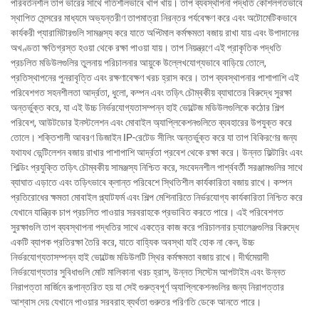
পরিবর্তনশীল তাপ ভারের সাথে গতিশীলভাবে খাপ খায়। তাপ ব্যবস্থাপনা পদ্ধতি কৌশলগতভাবে
স্থাপিত সেন্সরের মাধ্যমে অভ্যন্তরীণ তাপমাত্রা নিরন্তর পর্যবেক্ষণ করে এবং অটোমেটিকভাবে
কার্যকরী প্যারামিটারগুলি সামঞ্জস্য করে যাতে অপ্টিমাল কর্মক্ষমতা বজায় রাখা যায় এবং উপাদানের
অখণ্ডতা ক্ষতিগ্রস্ত হওয়া থেকে রক্ষা পাওয়া যায়। তাপ নিয়ন্ত্রণে এই প্রাকৃতিক পদ্ধতি
প্রচলিত মডিউলগুলির তুলনায় পরিচালনার আয়ুকে উল্লেখযোগ্যভাবে বাড়িয়ে তোলে,
প্রতিস্থাপনের পুনরাবৃত্তি এবং রক্ষণাবেক্ষণ খরচ হ্রাস করে। তাপ ব্যবস্থাপনার পাশাপাশি এই
পরিবেশগত সহনশীলতা আর্দ্রতা, ধুলো, কম্পন এবং তড়িৎ চৌম্বকীয় ব্যাঘাতের বিরুদ্ধে সুরক্ষা
অন্তর্ভুক্ত করে, যা এই উচ্চ নির্ভরযোগ্যতাসম্পন্ন হাই ভোল্টেজ মডিউলগুলিকে কঠোর শিল্প
পরিবেশ, আউটডোর ইনস্টলেশন এবং মোবাইল অ্যাপ্লিকেশনগুলিতে ব্যবহারের উপযুক্ত করে
তোলে। শক্তিশালী আবরণ ডিজাইন IP-রেটেড সীলিং অন্তর্ভুক্ত করে যা তাপ বিকিরণের জন্য
যথাযথ ভেন্টিলেশন বজায় রাখার পাশাপাশি আর্দ্রতা প্রবেশ থেকে রক্ষা করে। উন্নত ফিল্টারিং এবং
শিল্ডিং প্রযুক্তি তড়িৎ চৌম্বকীয় সামঞ্জস্য নিশ্চিত করে, সংবেদনশীল পার্শ্ববর্তী সরঞ্জামগুলির সাথে
ব্যাঘাত এড়াতে এবং তড়িৎভাবে ক্লান্ত পরিবেশে স্থিতিশীল কার্যকারিতা বজায় রাখে। কম্পন
প্রতিরোধের ক্ষমতা মোবাইল প্ল্যাটফর্ম এবং শিল্প মেশিনারিতে নির্ভরযোগ্য কার্যকারিতা নিশ্চিত করে
যেখানে যান্ত্রিক চাপ প্রচলিত পাওয়ার সরবরাহকে প্রভাবিত করতে পারে। এই পরিবেশগত
সুরক্ষাগুলি তাপ ব্যবস্থাপনা পদ্ধতির সাথে একত্রে কাজ করে পরিচালনার চ্যালেঞ্জগুলির বিরুদ্ধে
একটি ব্যাপক প্রতিরক্ষা তৈরি করে, যাতে বাহ্যিক অবস্থা যাই হোক না কেন, উচ্চ
নির্ভরযোগ্যতাসম্পন্ন হাই ভোল্টেজ মডিউলটি স্থির কর্মক্ষমতা বজায় রাখে। দীর্ঘমেয়াদী
নির্ভরযোগ্যতার সুবিধাগুলি মোট মালিকানা খরচ হ্রাস, উন্নত সিস্টেম আপটাইম এবং উন্নত
নিরাপত্তা মার্জিনে রূপান্তরিত হয় যা সেই গুরুত্বপূর্ণ অ্যাপ্লিকেশনগুলির জন্য নিরাপত্তার
আশ্বাস দেয় যেখানে পাওয়ার সরবরাহ ব্যর্থতা গুরুতর পরিণতি ডেকে আনতে পারে।