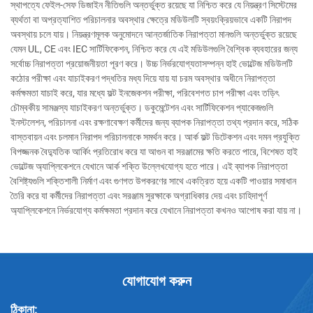
স্থাপত্যে ফেইল-সেফ ডিজাইন নীতিগুলি অন্তর্ভুক্ত রয়েছে যা নিশ্চিত করে যে নিয়ন্ত্রণ সিস্টেমের
ব্যর্থতা বা অপ্রত্যাশিত পরিচালনার অবস্থার ক্ষেত্রে মডিউলটি স্বয়ংক্রিয়ভাবে একটি নিরাপদ
অবস্থায় চলে যায়। নিয়ন্ত্রণমূলক অনুমোদনে আন্তর্জাতিক নিরাপত্তা মানগুলি অন্তর্ভুক্ত রয়েছে
যেমন UL, CE এবং IEC সার্টিফিকেশন, নিশ্চিত করে যে এই মডিউলগুলি বৈশ্বিক ব্যবহারের জন্য
সর্বোচ্চ নিরাপত্তা প্রয়োজনীয়তা পূরণ করে। উচ্চ নির্ভরযোগ্যতাসম্পন্ন হাই ভোল্টেজ মডিউলটি
কঠোর পরীক্ষা এবং যাচাইকরণ পদ্ধতির মধ্য দিয়ে যায় যা চরম অবস্থার অধীনে নিরাপত্তা
কর্মক্ষমতা যাচাই করে, যার মধ্যে ফল্ট ইনজেকশন পরীক্ষা, পরিবেশগত চাপ পরীক্ষা এবং তড়িৎ
চৌম্বকীয় সামঞ্জস্য যাচাইকরণ অন্তর্ভুক্ত। ডকুমেন্টেশন এবং সার্টিফিকেশন প্যাকেজগুলি
ইনস্টলেশন, পরিচালনা এবং রক্ষণাবেক্ষণ কর্মীদের জন্য ব্যাপক নিরাপত্তা তথ্য প্রদান করে, সঠিক
বাস্তবায়ন এবং চলমান নিরাপদ পরিচালনাকে সমর্থন করে। আর্ক ফল্ট ডিটেকশন এবং দমন প্রযুক্তি
বিপজ্জনক বৈদ্যুতিক আর্কিং প্রতিরোধ করে যা আগুন বা সরঞ্জামের ক্ষতি করতে পারে, বিশেষত হাই
ভোল্টেজ অ্যাপ্লিকেশনে যেখানে আর্ক শক্তি উল্লেখযোগ্য হতে পারে। এই ব্যাপক নিরাপত্তা
বৈশিষ্ট্যগুলি শক্তিশালী নির্মাণ এবং গুণগত উপকরণের সাথে একত্রিত হয়ে একটি পাওয়ার সমাধান
তৈরি করে যা কর্মীদের নিরাপত্তা এবং সরঞ্জাম সুরক্ষাকে অগ্রাধিকার দেয় এবং চাহিদাপূর্ণ
অ্যাপ্লিকেশনে নির্ভরযোগ্য কর্মক্ষমতা প্রদান করে যেখানে নিরাপত্তা কখনও আপোষ করা যায় না।
যোগাযোগ করুন
ঠিকানা: