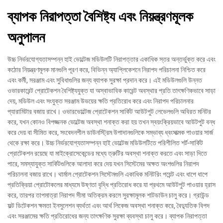
ব্যাপক নিরাপত্তা বৈশিষ্ট্য এবং নিয়ন্ত্রণমূলক
অনুপালন
উচ্চ নির্ভরযোগ্যতাসম্পন্ন হাই ভোল্টেজ মডিউলটি নিরাপত্তার একাধিক স্তর অন্তর্ভুক্ত করে এবং
কঠোর নিয়ন্ত্রণমূলক মানগুলি পূরণ করে, বিভিন্ন অ্যাপ্লিকেশনে নিরাপদ পরিচালনা নিশ্চিত করে
এবং কর্মী, সরঞ্জাম এবং সুবিধাগুলির জন্য ব্যাপক সুরক্ষা প্রদান করে। এই মডিউলগুলি উন্নত
ওভারকারেন্ট প্রোটেকশন বৈশিষ্ট্যযুক্ত যা অস্বাভাবিক কারেন্ট অবস্থার প্রতি তাৎক্ষণিকভাবে সাড়া
দেয়, মডিউল এবং সংযুক্ত সরঞ্জাম উভয়ের ক্ষতি প্রতিরোধ করে এবং নিরাপদ পরিচালনার
প্যারামিটার বজায় রাখে। ওভারভোল্টেজ প্রোটেকশন সার্কিট আউটপুট লেভেলগুলি অবিরত মনিটর
করে, যখন কোনও বিপজ্জনক ভোল্টেজ অবস্থা শনাক্ত করা হয় তখন স্বয়ংক্রিয়ভাবে আউটপুট বন্ধ
করে দেয় বা সীমিত করে, সংবেদনশীল ডাউনস্ট্রিম উপাদানগুলিকে সম্ভাব্য ধ্বংসাত্মক পাওয়ার সার্জ
থেকে রক্ষা করে। উচ্চ নির্ভরযোগ্যতাসম্পন্ন হাই ভোল্টেজ মডিউলটিতে পরিশীলিত শর্ট-সার্কিট
প্রোটেকশন রয়েছে যা মাইক্রোসেকেন্ডের মধ্যে ত্রুটির অবস্থা শনাক্ত করতে এবং সাড়া দিতে
পারে, সমস্যাযুক্ত সার্কিটগুলিকে আলাদা করে দেয় যখন সিস্টেমের অক্ষত অংশগুলির নিরাপদ
পরিচালনা বজায় রাখে। থার্মাল প্রোটেকশন সিস্টেমগুলি একাধিক মনিটরিং পয়েন্ট এবং ধাপে ধাপে
প্রতিক্রিয়া প্রোটোকলের মাধ্যমে উষ্ণতা বৃদ্ধি প্রতিরোধ করে যা প্রথমে আউটপুট পাওয়ার হ্রাস
করে, তারপর তাপমাত্রা নিরাপদ সীমা অতিক্রম করলে সুরক্ষামূলক শাটডাউন চালু করে। গ্রাউন্ড
ফল্ট ডিটেকশন ক্ষমতা ইনসুলেশন ব্যর্থতা এবং আর্থ লিকেজ অবস্থা শনাক্ত করে, বৈদ্যুতিক বিপদ
এবং সরঞ্জামের ক্ষতি প্রতিরোধের জন্য তাৎক্ষণিক সুরক্ষা ব্যবস্থা চালু করে। ব্যাপক নিরাপত্তা