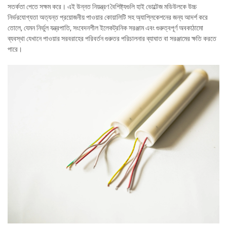
সতর্কতা পেতে সক্ষম করে। এই উন্নত নিয়ন্ত্রণ বৈশিষ্ট্যগুলি হাই ভোল্টেজ মডিউলকে উচ্চ
নির্ভরযোগ্যতা অত্যন্ত প্রয়োজনীয় পাওয়ার কোয়ালিটি সহ অ্যাপ্লিকেশনের জন্য আদর্শ করে
তোলে, যেমন নির্ভুল যন্ত্রপাতি, সংবেদনশীল ইলেকট্রনিক সরঞ্জাম এবং গুরুত্বপূর্ণ অবকাঠামো
ব্যবস্থা যেখানে পাওয়ার সরবরাহের পরিবর্তন গুরুতর পরিচালনার ব্যাঘাত বা সরঞ্জামের ক্ষতি করতে
পারে।