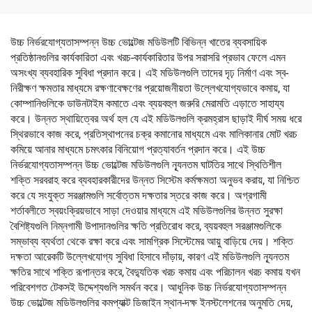
উচ্চ নির্ভরযোগ্যতাসম্পন্ন উচ্চ ভোল্টেজ মডিউলটি বিভিন্ন খাতের ব্যবসায়িক
প্রতিষ্ঠানগুলির কার্যকারিতা এবং খরচ-কার্যকারিতার উপর সরাসরি প্রভাব ফেলে এমন
অসংখ্য ব্যবহারিক সুবিধা প্রদান করে। এই মডিউলগুলি তাদের দৃঢ় নির্মাণ এবং স্ব-
নিরীক্ষণ ক্ষমতার মাধ্যমে রক্ষণাবেক্ষণের প্রয়োজনীয়তা উল্লেখযোগ্যভাবে কমায়, যা
কোম্পানিগুলিকে ডাউনটাইম কমাতে এবং ব্যয়বহুল জরুরি মেরামতি এড়াতে সাহায্য
করে। উন্নত স্থায়িত্বের অর্থ হল যে এই মডিউলগুলি ক্রমহ্রাস ছাড়াই দীর্ঘ সময় ধরে
স্থিরভাবে কাজ করে, প্রতিস্থাপনের চক্র কমানোর মাধ্যমে এবং মালিকানার মোট খরচ
কমিয়ে আনার মাধ্যমে চমৎকার বিনিয়োগ প্রত্যাবর্তন প্রদান করে। এই উচ্চ
নির্ভরযোগ্যতাসম্পন্ন উচ্চ ভোল্টেজ মডিউলগুলি ন্যূনতম ঘাটতির সাথে স্থিতিশীল
শক্তি সরবরাহ করে ব্যবহারকারীদের উন্নত সিস্টেম কর্মক্ষমতা অনুভব করায়, যা নিশ্চিত
করে যে সংযুক্ত সরঞ্জামগুলি সর্বোত্তম দক্ষতার স্তরে কাজ করে। অগ্রগামী
শর্তাবলীতে স্বয়ংক্রিয়ভাবে সাড়া দেওয়ার মাধ্যমে এই মডিউলগুলির উন্নত সুরক্ষা
বৈশিষ্ট্যগুলি নিম্নগামী উপাদানগুলির ক্ষতি প্রতিরোধ করে, ব্যয়বহুল সরঞ্জামগুলিকে
সম্ভাব্য ব্যর্থতা থেকে রক্ষা করে এবং সামগ্রিক সিস্টেমের আয়ু বাড়িয়ে দেয়। শক্তি
দক্ষতা আরেকটি উল্লেখযোগ্য সুবিধা হিসাবে দাঁড়ায়, কারণ এই মডিউলগুলি ন্যূনতম
ক্ষতির সাথে শক্তি রূপান্তর করে, বৈদ্যুতিক খরচ কমায় এবং পরিচালন খরচ কমায় যখন
পরিবেশগত টেকসই উদ্দেশ্যগুলি সমর্থন করে। আধুনিক উচ্চ নির্ভরযোগ্যতাসম্পন্ন
উচ্চ ভোল্টেজ মডিউলগুলির কমপ্যাক্ট ডিজাইন স্থান-দক্ষ ইনস্টলেশনের অনুমতি দেয়,