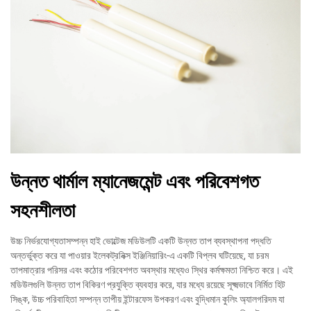
উন্নত থার্মাল ম্যানেজমেন্ট এবং পরিবেশগত
সহনশীলতা
উচ্চ নির্ভরযোগ্যতাসম্পন্ন হাই ভোল্টেজ মডিউলটি একটি উন্নত তাপ ব্যবস্থাপনা পদ্ধতি
অন্তর্ভুক্ত করে যা পাওয়ার ইলেকট্রনিক্স ইঞ্জিনিয়ারিং-এ একটি বিপ্লব ঘটিয়েছে, যা চরম
তাপমাত্রার পরিসর এবং কঠোর পরিবেশগত অবস্থার মধ্যেও স্থির কর্মক্ষমতা নিশ্চিত করে। এই
মডিউলগুলি উন্নত তাপ বিকিরণ প্রযুক্তি ব্যবহার করে, যার মধ্যে রয়েছে সূক্ষ্মভাবে নির্মিত হিট
সিঙ্ক, উচ্চ পরিবাহিতা সম্পন্ন তাপীয় ইন্টারফেস উপকরণ এবং বুদ্ধিমান কুলিং অ্যালগরিদম যা