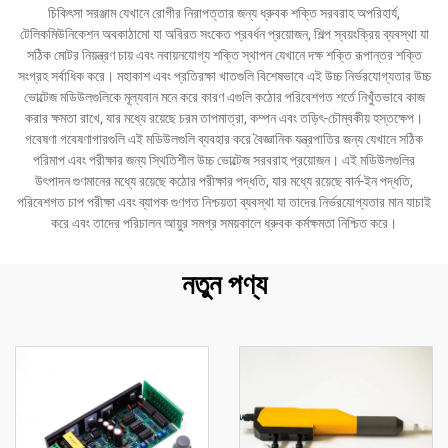
চিকিৎসা সরঞ্জাম যেখানে রোগীর নিরাপত্তার জন্য ধ্রুবক শক্তি সরবরাহ অপরিহার্য,
টেলিকমিউনিকেশন অবকাঠামো যা অবিরত সংকেত প্রবর্ধন প্রয়োজন, শিল্প স্বয়ংক্রিয় ব্যবস্থা যা
সঠিক মোটর নিয়ন্ত্রণ চায় এবং নবায়নযোগ্য শক্তি স্থাপন যেখানে দক্ষ শক্তি রূপান্তর শক্তি
সংগ্রহ সর্বাধিক করে। মহাকাশ এবং প্রতিরক্ষা খাতগুলি বিশেষভাবে এই উচ্চ নির্ভরযোগ্যতার উচ্চ
ভোল্টেজ মডিউলগুলিকে মূল্যবান মনে করে কারণ এগুলি কঠোর পরিবেশগত শর্তে নিখুঁতভাবে কাজ
করার ক্ষমতা রাখে, যার মধ্যে রয়েছে চরম তাপমাত্রা, কম্পন এবং তড়িৎ-চৌম্বকীয় হস্তক্ষেপ।
গবেষণা গবেষণাগারগুলি এই মডিউলগুলি ব্যবহার করে বৈজ্ঞানিক যন্ত্রপাতির জন্য যেখানে সঠিক
পরিমাপ এবং পরীক্ষার জন্য স্থিতিশীল উচ্চ ভোল্টেজ সরবরাহ প্রয়োজন। এই মডিউলগুলির
উৎপাদন গুণমানের মধ্যে রয়েছে কঠোর পরীক্ষার পদ্ধতি, যার মধ্যে রয়েছে বার্ন-ইন পদ্ধতি,
পরিবেশগত চাপ পরীক্ষা এবং ব্যাপক গুণগত নিশ্চয়তা ব্যবস্থা যা তাদের নির্ভরযোগ্যতার মান যাচাই
করে এবং তাদের পরিচালন আয়ুর সমগ্র সময়কালে ধ্রুবক কর্মক্ষমতা নিশ্চিত করে।
নতুন পণ্য