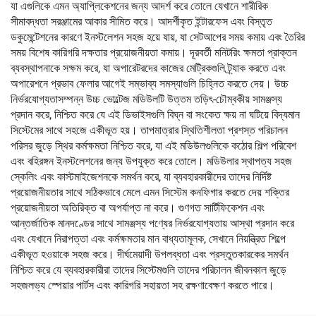
যা এগুলিকে এমন অ্যাপ্লিকেশনের জন্য আদর্শ করে তোলে যেখানে শারীরিক
সীমাবদ্ধতা সরঞ্জামের আকার সীমিত করে। আদর্শীকৃত ইন্টারফেস এবং বিস্তৃত
ডকুমেন্টেশনের কারণে ইনস্টলেশন সহজ হয়ে যায়, যা সেটআপের সময় কমায় এবং তৈরির
সময় বিশেষ কারিগরি দক্ষতার প্রয়োজনীয়তা কমায়। দূরবর্তী মনিটরিং ক্ষমতা প্রাক্‌তন
ব্যবস্থাপনাকে সক্ষম করে, যা অপারেটরদের কাজের মেট্রিকগুলি ট্র্যাক করতে এবং
অপারেশনে প্রভাব ফেলার আগেই সম্ভাব্য সমস্যাগুলি চিহ্নিত করতে দেয়। উচ্চ
নির্ভরযোগ্যতাসম্পন্ন উচ্চ ভোল্টেজ মডিউলটি উত্তম তড়িৎ-চৌম্বকীয় সামঞ্জস্য
প্রদান করে, নিশ্চিত করে যে এই ডিভাইসগুলি বিঘ্ন বা সংকেত ক্ষয় না ঘটিয়ে বিদ্যমান
সিস্টেমের সাথে সহজে একীভূত হয়। তাপমাত্রার স্থিতিশীলতা প্রশস্ত পরিচালন
পরিসর জুড়ে স্থির কর্মক্ষমতা নিশ্চিত করে, যা এই মডিউলগুলিকে কঠোর শিল্প পরিবেশ
এবং বহিরঙ্গন ইনস্টলেশনের জন্য উপযুক্ত করে তোলে। মডিউলার স্থাপত্য সহজ
স্কেলিং এবং কাস্টমাইজেশনকে সমর্থন করে, যা ব্যবহারকারীদের তাদের নির্দিষ্ট
প্রয়োজনীয়তার সাথে সঠিকভাবে মেলে এমন সিস্টেম কনফিগার করতে দেয় শক্তির
প্রয়োজনীয়তা অতিরিক্ত বা অপর্যাপ্ত না করে। গুণগত সার্টিফিকেশন এবং
আন্তর্জাতিক মানদণ্ডের সাথে সামঞ্জস্য পণ্যের নির্ভরযোগ্যতায় আস্থা প্রদান করে
এবং যেখানে নিরাপত্তা এবং কর্মক্ষমতার মান বাধ্যতামূলক, সেখানে নিয়ন্ত্রিত শিল্পে
একীভূত হওয়াকে সহজ করে। দীর্ঘমেয়াদী উপলব্ধতা এবং প্রস্তুতকারকের সমর্থন
নিশ্চিত করে যে ব্যবহারকারীরা তাদের সিস্টেমগুলি তাদের পরিচালন জীবনকাল জুড়ে
সহজলভ্য স্পেয়ার পার্টস এবং কারিগরি সহায়তা সহ রক্ষণাবেক্ষণ করতে পারে।