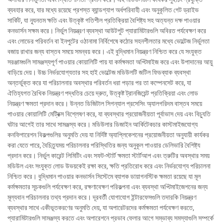
ব্যবহার করে, যার মধ্যে রয়েছে প্রশস্ত ব্যান্ডগ্যাপ অর্ধপরিবাহী এবং অনুকূলিত গেট ড্রাইভ
সার্কিট, যা ন্যূনতম ক্ষতি এবং উত্কৃষ্ট গতিশীল প্রতিক্রিয়া বৈশিষ্ট্য সহ অত্যন্ত দক্ষ পাওয়ার
কনভার্সন সক্ষম করে। নির্ভুল নিয়ন্ত্রণ ব্যবস্থা আউটপুট প্যারামিটারগুলি অবিরত পর্যবেক্ষণ করে
এবং লোডের পরিবর্তন বা ইনপুটের ওঠানামা নির্বিশেষে কঠোর সহনশীলতার মধ্যে ভোল্টেজ নির্ভুলতা
বজায় রাখার জন্য বাস্তব সময়ে সমন্বয় করে। এই বুদ্ধিমান নিয়ন্ত্রণ নিশ্চিত করে যে সংযুক্ত
সরঞ্জামগুলি সামঞ্জস্যপূর্ণ পাওয়ার কোয়ালিটি পায় যা কর্মক্ষমতা অপ্টিমাইজ করে এবং উপাদানের আয়ু
বাড়িয়ে দেয়। উচ্চ নির্ভরযোগ্যতার সহ হাই ভোল্টেজ মডিউলটি জটিল ফিডব্যাক ব্যবস্থা
অন্তর্ভুক্ত করে যা পরিচালনার অবস্থার পরিবর্তন ধরা পড়ার পর তা কম্পেনসেট করে, যা
ঐতিহ্যগত রৈখিক নিয়ন্ত্রণ পদ্ধতির চেয়ে দ্রুত, উত্কৃষ্ট ট্রানজিয়েন্ট প্রতিক্রিয়া এবং লোড
নিয়ন্ত্রণ ক্ষমতা প্রদান করে। উন্নত ডিজিটাল সিগন্যাল প্রসেসিং অ্যালগরিদম বাস্তব সময়ে
পাওয়ার কোয়ালিটি মেট্রিক্স বিশ্লেষণ করে, যা ব্যবস্থার প্রয়োজনীয়তা পূর্বাভাস দেয় এবং বিচ্যুতি
ঘটার আগেই তার সাথে সামঞ্জস্য করে। মডিউলার ডিজাইন আর্কিটেকচার কাস্টমাইজযোগ্য
কনফিগারেশন বিকল্পগুলির অনুমতি দেয় যা নির্দিষ্ট অ্যাপ্লিকেশনের প্রয়োজনীয়তা অনুযায়ী কার্যকর
করা যেতে পারে, বৈচিত্র্যময় পরিচালনার পরিস্থিতির জন্য অনুকূল পাওয়ার ডেলিভারি বৈশিষ্ট্য
প্রদান করে। নির্ভুল কারেন্ট লিমিটিং এবং সফট-স্টার্ট ক্ষমতা স্টার্টআপ এবং ত্রুটির অবস্থার সময়
মডিউল এবং সংযুক্ত লোড উভয়কেই রক্ষা করে, ক্ষতি প্রতিরোধ করে এবং নির্ভরযোগ্য পরিচালনা
নিশ্চিত করে। বুদ্ধিমান পাওয়ার কনভার্সন সিস্টেমে ব্যাপক ডায়াগনস্টিক ক্ষমতা রয়েছে যা মূল
কর্মক্ষমতার সূচকগুলি পর্যবেক্ষণ করে, রক্ষণাবেক্ষণ পরিকল্পনা এবং ব্যবস্থা অপ্টিমাইজেশনের জন্য
মূল্যবান পরিচালনার তথ্য প্রদান করে। দূরবর্তী যোগাযোগ ইন্টারফেসগুলি তদারকি নিয়ন্ত্রণ
ব্যবস্থার সাথে একীভূতকরণের অনুমতি দেয়, যা অপারেটরদের কর্মক্ষমতা পর্যবেক্ষণ করতে,
প্যারামিটারগুলি সামঞ্জস্য করতে এবং অপারেশনে প্রভাব ফেলার আগে সম্ভাব্য সমস্যাগুলি সম্পর্কে