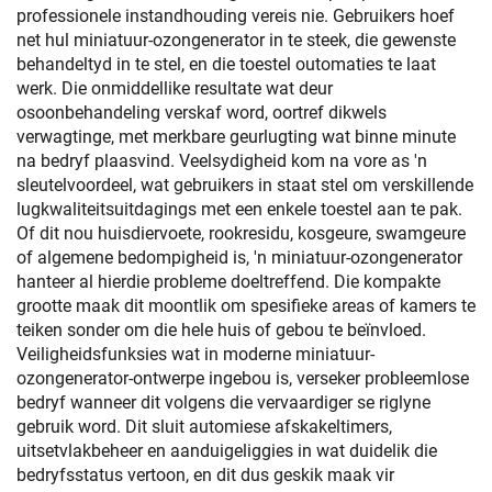
professionele instandhouding vereis nie. Gebruikers hoef
net hul miniatuur-ozongenerator in te steek, die gewenste
behandeltyd in te stel, en die toestel outomaties te laat
werk. Die onmiddellike resultate wat deur
osoonbehandeling verskaf word, oortref dikwels
verwagtinge, met merkbare geurlugting wat binne minute
na bedryf plaasvind. Veelsydigheid kom na vore as 'n
sleutelvoordeel, wat gebruikers in staat stel om verskillende
lugkwaliteitsuitdagings met een enkele toestel aan te pak.
Of dit nou huisdiervoete, rookresidu, kosgeure, swamgeure
of algemene bedompigheid is, 'n miniatuur-ozongenerator
hanteer al hierdie probleme doeltreffend. Die kompakte
grootte maak dit moontlik om spesifieke areas of kamers te
teiken sonder om die hele huis of gebou te beïnvloed.
Veiligheidsfunksies wat in moderne miniatuur-
ozongenerator-ontwerpe ingebou is, verseker probleemlose
bedryf wanneer dit volgens die vervaardiger se riglyne
gebruik word. Dit sluit automiese afskakeltimers,
uitsetvlakbeheer en aanduigeliggies in wat duidelik die
bedryfsstatus vertoon, en dit dus geskik maak vir