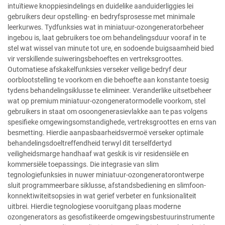
intuïtiewe knoppiesindelings en duidelike aanduiderliggies lei
gebruikers deur opstelling- en bedryfsprosesse met minimale
leerkurwes. Tydfunksies wat in miniatuur-ozongeneratorbeheer
ingebou is, laat gebruikers toe om behandelingsduur vooraf in te
stel wat wissel van minute tot ure, en sodoende buigsaamheid bied
vir verskillende suiweringsbehoeftes en vertreksgroottes.
Outomatiese afskakelfunksies verseker veilige bedryf deur
oorblootstelling te voorkom en die behoefte aan konstante toesig
tydens behandelingsiklusse te elimineer. Veranderlike uitsetbeheer
wat op premium miniatuur-ozongeneratormodelle voorkom, stel
gebruikers in staat om osoongenerasievlakke aan te pas volgens
spesifieke omgewingsomstandighede, vertreksgroottes en erns van
besmetting. Hierdie aanpasbaarheidsvermoë verseker optimale
behandelingsdoeltreffendheid terwyl dit terselfdertyd
veiligheidsmarge handhaaf wat geskik is vir residensiële en
kommersiële toepassings. Die integrasie van slim
tegnologiefunksies in nuwer miniatuur-ozongeneratorontwerpe
sluit programmeerbare siklusse, afstandsbediening en slimfoon-
konnektiwiteitsopsies in wat gerief verbeter en funksionaliteit
uitbrei. Hierdie tegnologiese vooruitgang plaas moderne
ozongenerators as gesofistikeerde omgewingsbestuurinstrumente