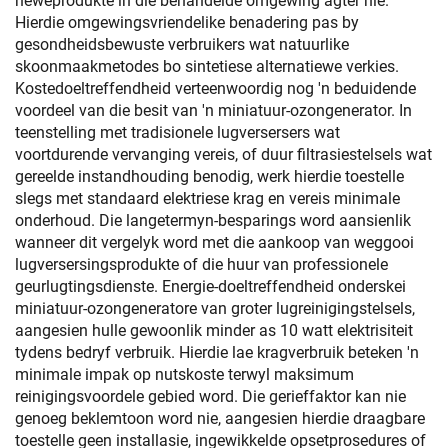
neweprodukte in die behandelde omgewing agter nie.
Hierdie omgewingsvriendelike benadering pas by
gesondheidsbewuste verbruikers wat natuurlike
skoonmaakmetodes bo sintetiese alternatiewe verkies.
Kostedoeltreffendheid verteenwoordig nog 'n beduidende
voordeel van die besit van 'n miniatuur-ozongenerator. In
teenstelling met tradisionele lugversersers wat
voortdurende vervanging vereis, of duur filtrasiestelsels wat
gereelde instandhouding benodig, werk hierdie toestelle
slegs met standaard elektriese krag en vereis minimale
onderhoud. Die langetermyn-besparings word aansienlik
wanneer dit vergelyk word met die aankoop van weggooi
lugversersingsprodukte of die huur van professionele
geurlugtingsdienste. Energie-doeltreffendheid onderskei
miniatuur-ozongeneratore van groter lugreinigingstelsels,
aangesien hulle gewoonlik minder as 10 watt elektrisiteit
tydens bedryf verbruik. Hierdie lae kragverbruik beteken 'n
minimale impak op nutskoste terwyl maksimum
reinigingsvoordele gebied word. Die gerieffaktor kan nie
genoeg beklemtoon word nie, aangesien hierdie draagbare
toestelle geen installasie, ingewikkelde opsetprosedures of