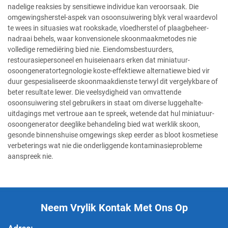
nadelige reaksies by sensitiewe individue kan veroorsaak. Die
omgewingsherstel-aspek van osoonsuiwering blyk veral waardevol
te wees in situasies wat rookskade, vloedherstel of plaagbeheer-
nadraai behels, waar konvensionele skoonmaakmetodes nie
volledige remediëring bied nie. Eiendomsbestuurders,
restourasiepersoneel en huiseienaars erken dat miniatuur-
osoongeneratortegnologie koste-effektiewe alternatiewe bied vir
duur gespesialiseerde skoonmaakdienste terwyl dit vergelykbare of
beter resultate lewer. Die veelsydigheid van omvattende
osoonsuiwering stel gebruikers in staat om diverse luggehalte-
uitdagings met vertroue aan te spreek, wetende dat hul miniatuur-
osoongenerator deeglike behandeling bied wat werklik skoon,
gesonde binnenshuise omgewings skep eerder as bloot kosmetiese
verbeterings wat nie die onderliggende kontaminasieprobleme
aanspreek nie.
Neem Vrylik Kontak Met Ons Op