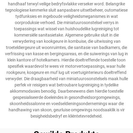
handhaaf terwyl veilige bedryfsvlakke verseker word. Belangrike
tegnologiese kenmerke sluit aanpasbare uitsetbeheer, outomatiese
tydfunksies en ingeboude veiligheidsmeganismes in wat
oorproduksie verhoed. Die miniatuurosonstelsel verrys in
toepassings wat wissel van huishoudelike lugreiniging tot
kommersiële sanitasietake. Algemene gebruike sluit in die
verwydering van kookgeure in kombuise, die uitwissing van
troeteldiergeure uit woonruimtes, die sanitasie van badkamers, die
verfrissing van kasse en bergingsareas, en die suiwerings van lug in
klein kantore of hotelkamers. Hierdie doeltreffende toestelle toon
spesifiek waardevol te wees vir motorvertoepassings, waar hulle
rookgeure, kosgeure en muf lug uit voertuiginterieurs doeltreffend
verwyder. Die draagbaarheid van miniatuurosonstelsels maak hulle
perfek vir reisigers wat betroubare lugreiniging in tydelike
akkommodasies benodig. Daarbenewens dien hierdie toestelle
gespesialiseerde doeleindes in gesondheidsorgomgewings,
skoonheidssalonne en voedseldieningsondernemings waar die
handhawing van skoon, geurluise omgewings noodsaaklik is vir
besigheidsbedryf en kliëntetevredeheid.