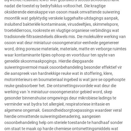
nadat die toestel sy bedryfsiklus voltooi het. Die kragtige
oksiderende eienskappe van osoon maak omvattende suiwering
moontlik wat gelyktydig verskeie luggehalte-uitdagings aanpak,
insluitend bakteriële kontaminasie, virusdeeltjies, skimmelspore,
troeteldierroos, rookreste en vlugtige organiese verbindings wat
tradisionele filtrasiestelsels dikwels mis. Die molekulêre werking van
osoon wat deur miniatuur-osoongenerator-eenhede gegenereer
word, dring poreuse materiale, materiale, matte en verborge ruimtes
waar kontaminante tipies ophoop en voortduur ten spyte van
gereelde skoonmaakpogings. Hierdie diepgaande
suiweringsvermoë maak osoonbehandeling besonder effektief vir
die aanspreek van hardnekkige reuke wat in stoffering, klere,
motorinterieurs en boumateriaal ingebed is wat jare se opgehoopte
reuke geabsorbeer het. Die ontsmettingsvoordele wat deur die
werking van 'n miniatuur-osoongenerator gebied word, skep
gesonder binnenshuise omgewings deur mikrobiese ladings te
verminder wat bydra tot allergieë, respiratoriese irritasie en
algemene ongemak. Gesondheidsorgtoepassings waardeer veral
hierdie omvattende suiweringsbenadering, aangesien
osoonbehandeling help om steriele toestande te handhaaf sonder
om staat te maak op harde chemiese ontsmettingsmiddels wat