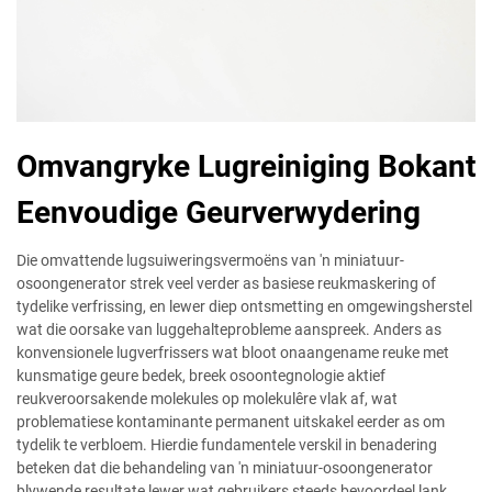
Omvangryke Lugreiniging Bokant
Eenvoudige Geurverwydering
Die omvattende lugsuiweringsvermoëns van 'n miniatuur-
osoongenerator strek veel verder as basiese reukmaskering of
tydelike verfrissing, en lewer diep ontsmetting en omgewingsherstel
wat die oorsake van luggehalteprobleme aanspreek. Anders as
konvensionele lugverfrissers wat bloot onaangename reuke met
kunsmatige geure bedek, breek osoontegnologie aktief
reukveroorsakende molekules op molekulêre vlak af, wat
problematiese kontaminante permanent uitskakel eerder as om
tydelik te verbloem. Hierdie fundamentele verskil in benadering
beteken dat die behandeling van 'n miniatuur-osoongenerator
blywende resultate lewer wat gebruikers steeds bevoordeel lank