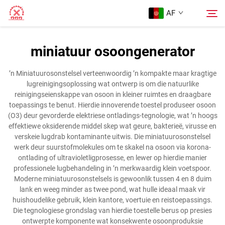
AF
miniatuur osoongenerator
Tuisblad
Soek
’n Miniatuurosonstelsel verteenwoordig ’n kompakte maar kragtige
lugreinigingsoplossing wat ontwerp is om die natuurlike
Produkte
reinigingseienskappe van osoon in kleiner ruimtes en draagbare
toepassings te benut. Hierdie innoverende toestel produseer osoon
(O3) deur gevorderde elektriese ontladings-tegnologie, wat ’n hoogs
Oor Ons
effektiewe oksiderende middel skep wat geure, bakterieë, virusse en
verskeie lugdrab kontaminante uitwis. Die miniatuurosonstelsel
werk deur suurstofmolekules om te skakel na osoon via korona-
Gevalle
ontlading of ultravioletligprosesse, en lewer op hierdie manier
professionele lugbehandeling in ’n merkwaardig klein voetspoor.
Moderne miniatuurosonstelsels is gewoonlik tussen 4 en 8 duim
Blog
lank en weeg minder as twee pond, wat hulle ideaal maak vir
huishoudelike gebruik, klein kantore, voertuie en reistoepassings.
Die tegnologiese grondslag van hierdie toestelle berus op presies
Kontak Ons
ontwerpte komponente wat konsekwente osoonproduksie