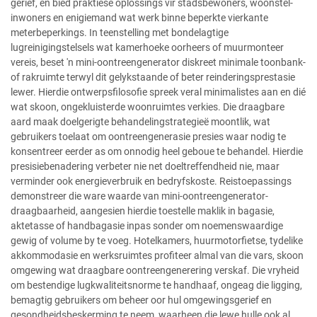
gerief, en bied praktiese oplossings vir stadsbewoners, woonstel-
inwoners en enigiemand wat werk binne beperkte vierkante
meterbeperkings. In teenstelling met bondelagtige
lugreinigingstelsels wat kamerhoeke oorheers of muurmonteer
vereis, beset 'n mini-oontreengenerator diskreet minimale toonbank-
of rakruimte terwyl dit gelykstaande of beter reinderingsprestasie
lewer. Hierdie ontwerpsfilosofie spreek veral minimalistes aan en dié
wat skoon, ongekluisterde woonruimtes verkies. Die draagbare
aard maak doelgerigte behandelingstrategieë moontlik, wat
gebruikers toelaat om oontreengenerasie presies waar nodig te
konsentreer eerder as om onnodig heel geboue te behandel. Hierdie
presisiebenadering verbeter nie net doeltreffendheid nie, maar
verminder ook energieverbruik en bedryfskoste. Reistoepassings
demonstreer die ware waarde van mini-oontreengenerator-
draagbaarheid, aangesien hierdie toestelle maklik in bagasie,
aktetasse of handbagasie inpas sonder om noemenswaardige
gewig of volume by te voeg. Hotelkamers, huurmotorfietse, tydelike
akkommodasie en werksruimtes profiteer almal van die vars, skoon
omgewing wat draagbare oontreengenerering verskaf. Die vryheid
om bestendige lugkwaliteitsnorme te handhaaf, ongeag die ligging,
bemagtig gebruikers om beheer oor hul omgewingsgerief en
gesondheidsbeskerming te neem, waarheen die lewe hulle ook al