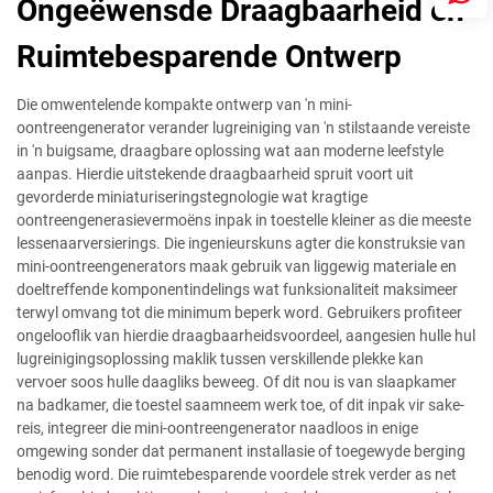
Ongeëwensde Draagbaarheid en
Ruimtebesparende Ontwerp
Die omwentelende kompakte ontwerp van 'n mini-
oontreengenerator verander lugreiniging van 'n stilstaande vereiste
in 'n buigsame, draagbare oplossing wat aan moderne leefstyle
aanpas. Hierdie uitstekende draagbaarheid spruit voort uit
gevorderde miniaturiseringstegnologie wat kragtige
oontreengenerasievermoëns inpak in toestelle kleiner as die meeste
lessenaarversierings. Die ingenieurskuns agter die konstruksie van
mini-oontreengenerators maak gebruik van liggewig materiale en
doeltreffende komponentindelings wat funksionaliteit maksimeer
terwyl omvang tot die minimum beperk word. Gebruikers profiteer
ongelooflik van hierdie draagbaarheidsvoordeel, aangesien hulle hul
lugreinigingsoplossing maklik tussen verskillende plekke kan
vervoer soos hulle daagliks beweeg. Of dit nou is van slaapkamer
na badkamer, die toestel saamneem werk toe, of dit inpak vir sake-
reis, integreer die mini-oontreengenerator naadloos in enige
omgewing sonder dat permanent installasie of toegewyde berging
benodig word. Die ruimtebesparende voordele strek verder as net