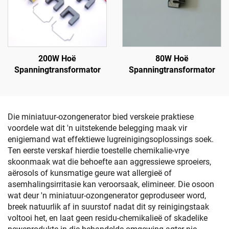
200W Hoë
80W Hoë
Spanningtransformator
Spanningtransformator
Die miniatuur-ozongenerator bied verskeie praktiese
voordele wat dit 'n uitstekende belegging maak vir
enigiemand wat effektiewe lugreinigingsoplossings soek.
Ten eerste verskaf hierdie toestelle chemikalie-vrye
skoonmaak wat die behoefte aan aggressiewe sproeiers,
aërosols of kunsmatige geure wat allergieë of
asemhalingsirritasie kan veroorsaak, elimineer. Die osoon
wat deur 'n miniatuur-ozongenerator geproduseer word,
breek natuurlik af in suurstof nadat dit sy reinigingstaak
voltooi het, en laat geen residu-chemikalieë of skadelike